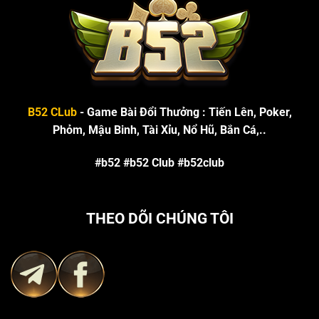
B52 CLub
- Game Bài Đổi Thưởng : Tiến Lên, Poker,
Phỏm, Mậu Binh, Tài Xỉu, Nổ Hũ, Bắn Cá,..
#b52 #b52 Club #b52club
THEO DÕI CHÚNG TÔI