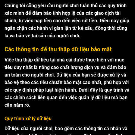
Chúng tôi cũng yêu cầu người chơi tuân thủ các quy trình
xác minh để đảm bảo tính hợp lệ của các giao dịch tài
chính, từ việc nạp tiền cho đến việc rút tiền. Điều này giúp
ngăn chặn các hành vi gian lận từ kẻ xấu, đồng thời cũng
là và bảo vệ tài sản của người chơi.
Các thông tin để thu thập dữ liệu bảo mật
Việc thu thập dữ liệu tại nhà cái được thực hiện với mục
tiêu duy nhất là nâng cao chất lượng dịch vụ và đảm bảo
an toàn cho người chơi. Dữ liệu của bạn sẽ được xử lý và
bảo vệ theo các tiêu chuẩn bảo mật cao nhất, phù hợp với
các quy định pháp luật hiện hành. Dưới đây là quy trình và
các chính sách liên quan đến việc quản lý dữ liệu mà bạn
cần nắm rõ.
Quy trình xử lý dữ liệu
Dữ liệu của người chơi, bao gồm các thông tin cá nhân và