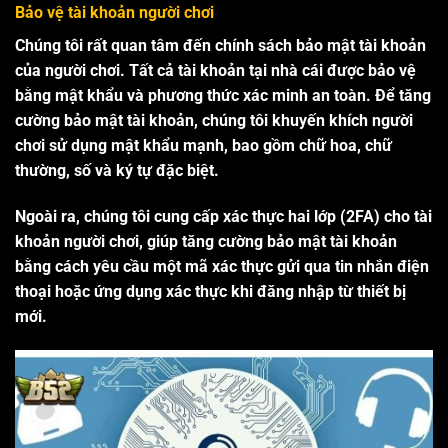
Bảo vệ tài khoản người chơi
Chúng tôi rất quan tâm đến chính sách bảo mật tài khoản
của người chơi. Tất cả tài khoản tại nhà cái được bảo vệ
bằng mật khẩu và phương thức xác minh an toàn. Để tăng
cường bảo mật tài khoản, chúng tôi khuyến khích người
chơi sử dụng mật khẩu mạnh, bao gồm chữ hoa, chữ
thường, số và ký tự đặc biệt.
Ngoài ra, chúng tôi cung cấp xác thực hai lớp (2FA) cho tài
khoản người chơi, giúp tăng cường bảo mật tài khoản
bằng cách yêu cầu một mã xác thực gửi qua tin nhắn điện
thoại hoặc ứng dụng xác thực khi đăng nhập từ thiết bị
mới.