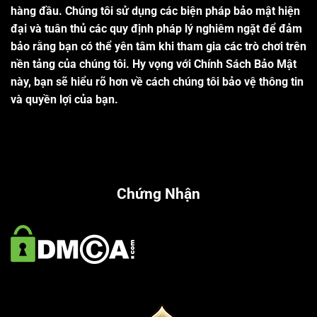
hàng đầu. Chúng tôi sử dụng các biện pháp bảo mật hiện
đại và tuân thủ các quy định pháp lý nghiêm ngặt để đảm
bảo rằng bạn có thể yên tâm khi tham gia các trò chơi trên
nền tảng của chúng tôi. Hy vọng với Chính Sách Bảo Mật
này, bạn sẽ hiểu rõ hơn về cách chúng tôi bảo vệ thông tin
và quyền lợi của bạn.
Chứng Nhận