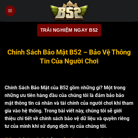
Chuyển
đến
nội
dung
TRẢI NGHIỆM NGAY B52
Chính Sách Bảo Mật B52 – Bảo Vệ Thông
Tin Của Người Chơi
Chính Sách Bảo Mật của B52 gồm những gì? Một trong
những ưu tiên hàng đầu của chúng tôi là đảm bảo bảo
mật thông tin cá nhân và tài chính của người chơi khi tham
gia vào hệ thống. Trong bài viết này, chúng tôi sẽ giới
thiệu chi tiết về chính sách bảo vệ dữ liệu và quyền riêng
tư của mình khi sử dụng dịch vụ của chúng tôi.