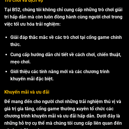
Trò chơi và dịch vụ
Tại B52, chúng tôi không chỉ cung cấp những trò chơi giải
trí hấp dẫn mà còn luôn đồng hành cùng người chơi trong
việc tối ưu hóa trải nghiệm:
Giải đáp thắc mắc về các trò chơi tại cổng game chính
thức.
Cung cấp hướng dẫn chi tiết về cách chơi, chiến thuật,
mẹo chơi.
Giới thiệu các tính năng mới và các chương trình
khuyến mãi đặc biệt.
Khuyến mãi và ưu đãi
Để mang đến cho người chơi những trải nghiệm thú vị và
giá trị gia tăng, cổng game thường xuyên tổ chức các
chương trình khuyến mãi và ưu đãi hấp dẫn. Dưới đây là
những hỗ trợ cụ thể mà chúng tôi cung cấp liên quan đến