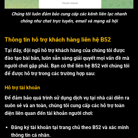
Chúng tôi luôn đảm bảo cung cấp các kênh liên lạc nhanh
chóng như chat trực tuyến, email và mạng xã hội
Thông tin hỗ trợ khách hàng liên hệ B52
Tại đây, đội ngũ hỗ trợ khách hàng của chúng tôi được
đào tạo bài bản, luôn sẵn sàng giải quyết mọi vấn đề mà
người chơi gặp phải. Bạn có thể liên hệ B52 với chúng tôi
để được hỗ trợ trong các trường hợp sau:
Hỗ trợ tài khoản
Để đảm bảo quá trình sử dụng dịch vụ tại nhà cái diễn ra
suôn sẻ và an toàn, chúng tôi cung cấp các hỗ trợ toàn
diện liên quan đến tài khoản người chơi:
Đăng ký tài khoản tại trang chủ theo B52 và xác minh
thông tin cá nhân.