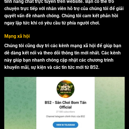
tính năng chat trực tuyến trên website. Bạn có thể trò
chuyện trực tiếp với nhân viên hỗ trợ của chúng tôi để giải
quyết vấn đề nhanh chóng. Chúng tôi cam kết phản hồi
ngay lập tức khi có yêu cầu từ phía người chơi.
Mạng xã hội
Chúng tôi cũng duy trì các kênh mạng xã hội để giúp bạn
dễ dàng kết nối và theo dõi thông tin mới nhất. Các kênh
này giúp bạn nhanh chóng cập nhật các chương trình
khuyến mãi, sự kiện và các tin tức mới từ B52.