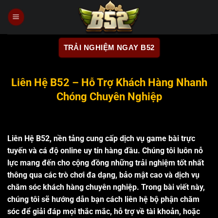
Chuyển
đến
nội
dung
TRẢI NGHIỆM NGAY B52
Liên Hệ B52 – Hỗ Trợ Khách Hàng Nhanh
Chóng Chuyên Nghiệp
Liên Hệ B52, nền tảng cung cấp dịch vụ game bài trực
tuyến và cá độ online uy tín hàng đầu. Chúng tôi luôn nỗ
lực mang đến cho cộng đồng những trải nghiệm tốt nhất
thông qua các trò chơi đa dạng, bảo mật cao và dịch vụ
chăm sóc khách hàng chuyên nghiệp. Trong bài viết này,
chúng tôi sẽ hướng dẫn bạn cách liên hệ bộ phận chăm
sóc để giải đáp mọi thắc mắc, hỗ trợ về tài khoản, hoặc