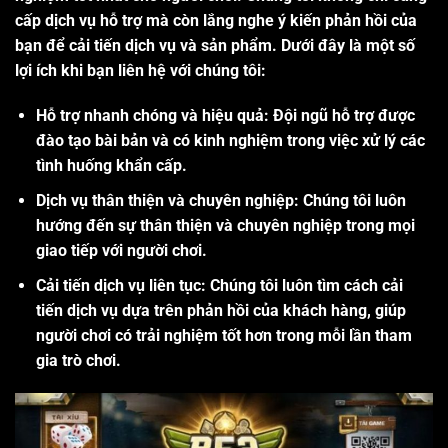
cấp dịch vụ hỗ trợ mà còn lắng nghe ý kiến phản hồi của
bạn để cải tiến dịch vụ và sản phẩm. Dưới đây là một số
lợi ích khi bạn liên hệ với chúng tôi:
Hỗ trợ nhanh chóng và hiệu quả: Đội ngũ hỗ trợ được
đào tạo bài bản và có kinh nghiệm trong việc xử lý các
tình huống khẩn cấp.
Dịch vụ thân thiện và chuyên nghiệp: Chúng tôi luôn
hướng đến sự thân thiện và chuyên nghiệp trong mọi
giao tiếp với người chơi.
Cải tiến dịch vụ liên tục: Chúng tôi luôn tìm cách cải
tiến dịch vụ dựa trên phản hồi của khách hàng, giúp
người chơi có trải nghiệm tốt hơn trong mỗi lần tham
gia trò chơi.