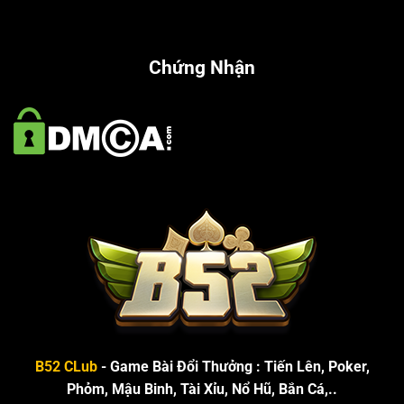
Chứng Nhận
B52 CLub
- Game Bài Đổi Thưởng : Tiến Lên, Poker,
Phỏm, Mậu Binh, Tài Xỉu, Nổ Hũ, Bắn Cá,..